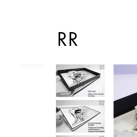
RR
PREVIOUS ⟨