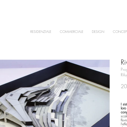
RESIDENZIALE
COMMERCIALE
DESIGN
CONCEP
Ri
Pro
Rif
20
I si
loro
cong
scal
fluv
l'ef