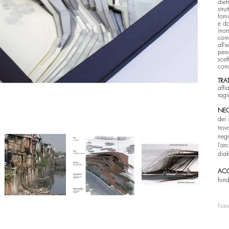
diet
stru
forn
e da
inon
come
all'
pers
scel
conc
TRA
affi
ragi
NE
dei 
trov
nego
l'ar
dial
AC
fond
Fra