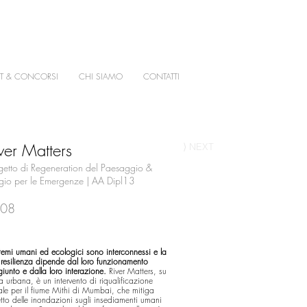
T & CONCORSI
CHI SIAMO
CONTATTI
ver Matters
⟩ NEXT
getto di Regeneration del Paesaggio &
ugio per le Emergenze | AA Dipl13
08
stemi umani ed ecologici sono interconnessi e la
 resilienza dipende dal loro funzionamento
iunto e dalla loro interazione.
River Matters, su
a urbana, è un intervento di riqualificazione
iale per il fiume Mithi di Mumbai, che mitiga
fetto delle inondazioni sugli insediamenti umani