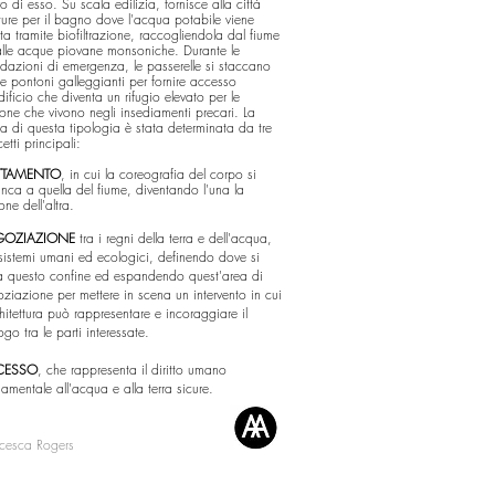
ro di esso. Su scala edilizia, fornisce alla città
tture per il bagno dove l'acqua potabile viene
ita tramite biofiltrazione, raccogliendola dal fiume
lle acque piovane monsoniche. Durante le
dazioni di emergenza, le passerelle si staccano
 pontoni galleggianti per fornire accesso
edificio che diventa un rifugio elevato per le
one che vivono negli insediamenti precari.
La
ta di questa tipologia è stata determinata da tre
etti principali:
TTAMENTO
, in cui la coreografia del corpo si
anca a quella del fiume, diventando l'una la
one dell'altra.
GOZIAZIONE
tra i regni della terra e dell'acqua,
sistemi umani ed ecologici, definendo dove si
a questo confine ed espandendo quest'area di
ziazione per mettere in scena un intervento in cui
chitettura può rappresentare e incoraggiare il
ogo tra le parti interessate.
CESSO
, che rappresenta il diritto umano
amentale all'acqua e alla terra sicure.
ncesca Rogers